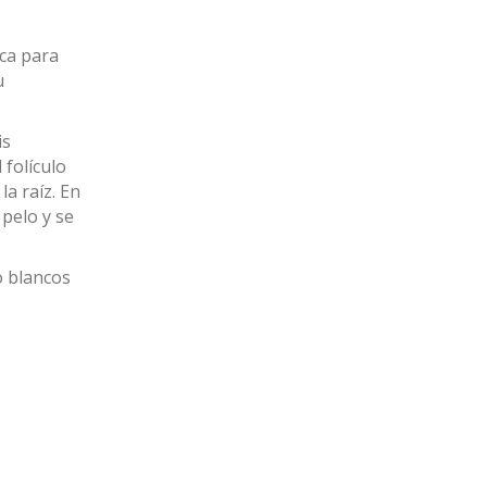
ica para
u
is
 folículo
la raíz. En
 pelo y se
o blancos