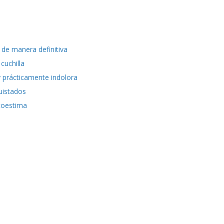
o de manera definitiva
 cuchilla
y prácticamente indolora
quistados
utoestima