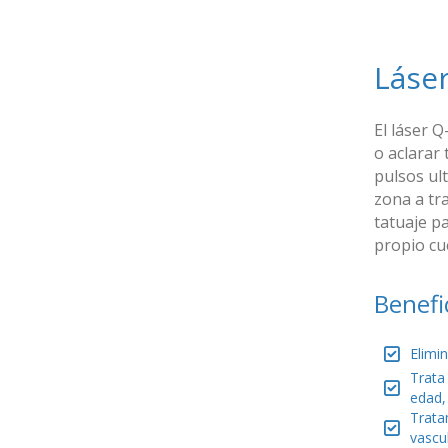
Láse
El láser 
o aclarar 
pulsos ul
zona a tra
tatuaje p
propio cue
Benefi
Elimi
Trata
edad,
Trata
vascul