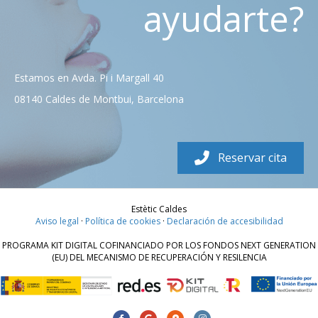
ayudarte?
Estamos en Avda. Pi i Margall 40
08140 Caldes de Montbui, Barcelona
Reservar cita
Estètic Caldes
Aviso legal
·
Política de cookies
·
Declaración de accesibilidad
PROGRAMA KIT DIGITAL COFINANCIADO POR LOS FONDOS NEXT GENERATION
(EU) DEL MECANISMO DE RECUPERACIÓN Y RESILENCIA
Facebook
Google
Google-maps
Instagram